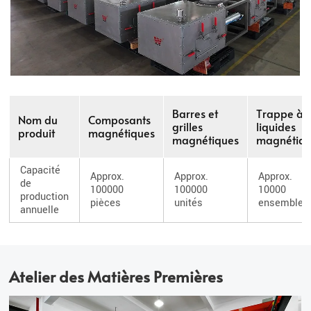
Barres et
Trappe à
Nom du
Composants
grilles
liquides
produit
magnétiques
magnétiques
magnétiq
Capacité
Approx.
Approx.
Approx.
de
100000
100000
10000
production
pièces
unités
ensembles
annuelle
Atelier des Matières Premières